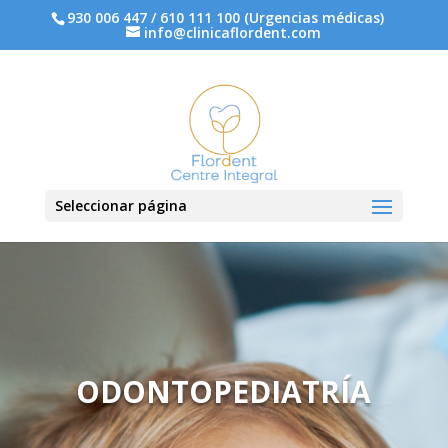
930 006 447 / 610 111 100 (Urgencias médicas)
info@clinicaflordent.com
Seleccionar página
ODONTOPEDIATRÍA