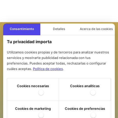
Consentimiento
Detalles
Acerca de las cookies
Tu privacidad importa
Contacta con nuestra clínica
dental
Utilizamos cookies propias y de terceros para analizar nuestros
servicios y mostrarte publicidad relacionada con tus
¡Tu primera consulta es
preferencias. Puedes aceptar todas, rechazarlas o configurar
gratis!
cuáles aceptas.
Política de cookies
.
Cookies necesarias
Cookies analíticas
Teléfono

930 006 447
Cookies de marketing
Cookies de preferencias
(Urgencias médicas)