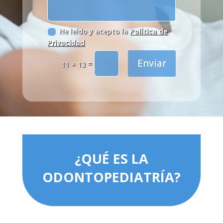
He leído y acepto la
Política de
Privacidad
Enviar
=
11 + 13
¿QUÉ ES LA
ODONTOPEDIATRÍA?