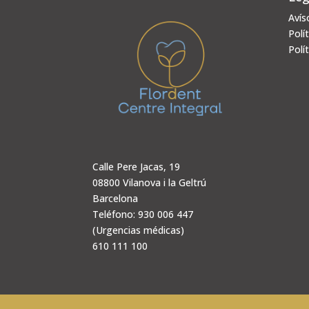
Avís
Polí
Polí
Calle Pere Jacas, 19
08800 Vilanova i la Geltrú
Barcelona
Teléfono: 930 006 447
(Urgencias médicas)
610 111 100