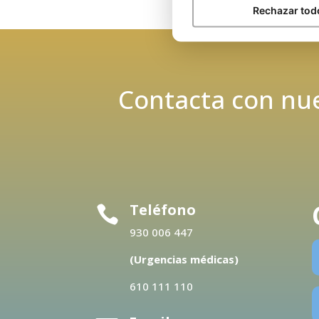
Rechazar tod
Contacta con nue
Teléfono

930 006 447
(Urgencias médicas)
610 111 110