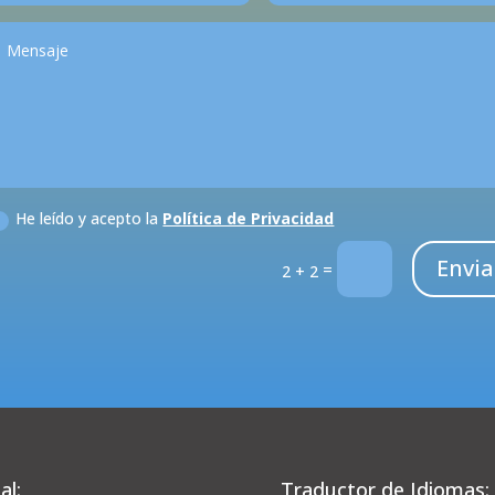
He leído y acepto la
Política de Privacidad
Envia
=
2 + 2
al:
Traductor de Idiomas: