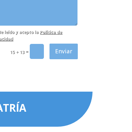
He leído y acepto la
Política de
acidad
Enviar
=
15 + 13
ATRÍA