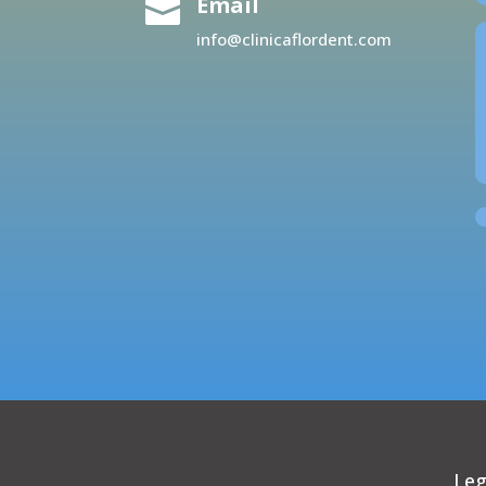
Email

info@clinicaflordent.com
Leg